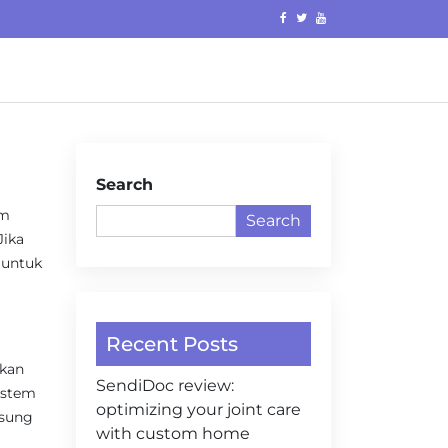
Search
am
Search
Jika
 untuk
Recent Posts
ukan
SendiDoc review:
sistem
optimizing your joint care
gsung
with custom home