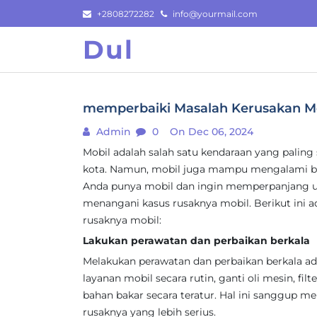
Skip
+2808272282
info@yourmail.com
to
Dul
content
memperbaiki Masalah Kerusakan Mobi
Admin
0
On Dec 06, 2024
Mobil adalah salah satu kendaraan yang paling
kota. Namun, mobil juga mampu mengalami ber
Anda punya mobil dan ingin memperpanjang us
menangani kasus rusaknya mobil. Berikut ini a
rusaknya mobil:
Lakukan perawatan dan perbaikan berkala
Melakukan perawatan dan perbaikan berkala ad
layanan mobil secara rutin, ganti oli mesin, filt
bahan bakar secara teratur. Hal ini sanggup 
rusaknya yang lebih serius.