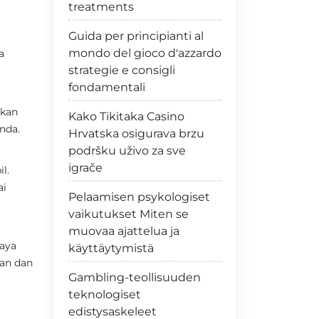
treatments
Guida per principianti al
mondo del gioco d'azzardo
a
strategie e consigli
fondamentali
rkan
Kako Tikitaka Casino
nda.
Hrvatska osigurava brzu
podršku uživo za sve
igrače
l.
ai
Pelaamisen psykologiset
vaikutukset Miten se
muovaa ajattelua ja
caya
käyttäytymistä
man dan
Gambling-teollisuuden
teknologiset
edistysaskeleet