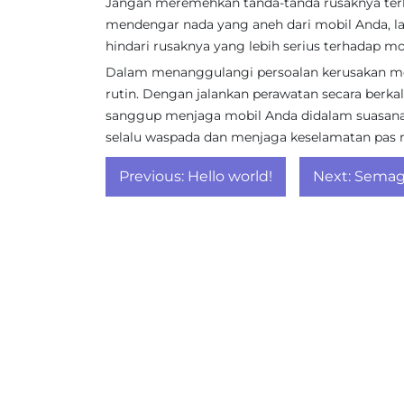
Jangan meremehkan tanda-tanda rusaknya terha
mendengar nada yang aneh dari mobil Anda, la
hindari rusaknya yang lebih serius terhadap mo
Dalam menanggulangi persoalan kerusakan mob
rutin. Dengan jalankan perawatan secara berkala
sanggup menjaga mobil Anda didalam suasan
selalu waspada dan menjaga keselamatan pas 
Post
Previous:
Hello world!
Next:
Semagl
navigation