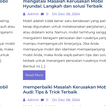
obil
mengatasi Masalah Kerusakan Mobil
Hyundai: Langkah dan solusi Terbaik
Admin
0
On Dec 06, 2024
paling
Mobil adalah tidak benar satu kendaraan yang pal
jauh atau
kerap digunakan untuk melaksanakan perjalanan 
ngalami
atau didalam kota. Namun, mobil terhitung sang
mengalami beragam persoalan dan rusaknya yan
ai mobil
mampu mempengaruhi kinerjanya. Jika Anda
a, maka
mempunyai mobil dan idamkan memperpanjang
 untuk
mobil Anda, maka Anda wajib paham tips dan solu
]
terbaik untuk menangani persoalan rusaknya mobi
Berikut ini […]
Read More
obil
memperbaiki Masalah Kerusakan Mob
Audi: Tips & Trick Terbaik
Admin
0
On Dec 06, 2024