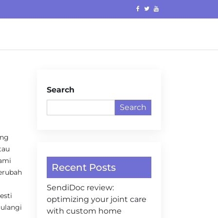
Search
Search
ing
tau
ami
Recent Posts
erubah
SendiDoc review:
sti
optimizing your joint care
ulangi
with custom home