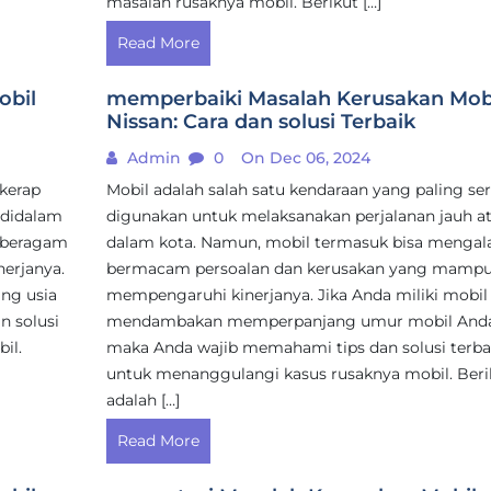
masalah rusaknya mobil. Berikut […]
Read More
obil
memperbaiki Masalah Kerusakan Mob
Nissan: Cara dan solusi Terbaik
Admin
0
On Dec 06, 2024
 kerap
Mobil adalah salah satu kendaraan yang paling se
 didalam
digunakan untuk melaksanakan perjalanan jauh a
 beragam
dalam kota. Namun, mobil termasuk bisa mengal
erjanya.
bermacam persoalan dan kerusakan yang mamp
ng usia
mempengaruhi kinerjanya. Jika Anda miliki mobil
n solusi
mendambakan memperpanjang umur mobil Anda
il.
maka Anda wajib memahami tips dan solusi terba
untuk menanggulangi kasus rusaknya mobil. Berik
adalah […]
Read More