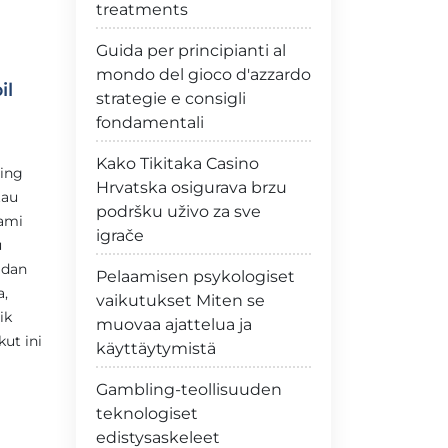
treatments
Guida per principianti al
mondo del gioco d'azzardo
il
strategie e consigli
fondamentali
Kako Tikitaka Casino
ring
Hrvatska osigurava brzu
tau
podršku uživo za sve
ami
igrače
u
 dan
Pelaamisen psykologiset
,
vaikutukset Miten se
ik
muovaa ajattelua ja
ut ini
käyttäytymistä
Gambling-teollisuuden
teknologiset
edistysaskeleet