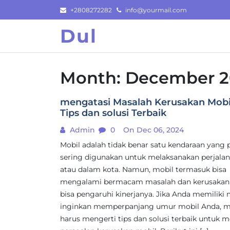
Skip
+2808272282
info@yourmail.com
to
Dul
content
Month:
December 2
mengatasi Masalah Kerusakan Mobil
Tips dan solusi Terbaik
Admin
0
On Dec 06, 2024
Mobil adalah tidak benar satu kendaraan yang 
sering digunakan untuk melaksanakan perjalan
atau dalam kota. Namun, mobil termasuk bisa
mengalami bermacam masalah dan kerusakan
bisa pengaruhi kinerjanya. Jika Anda memiliki 
inginkan memperpanjang umur mobil Anda, 
harus mengerti tips dan solusi terbaik untuk 