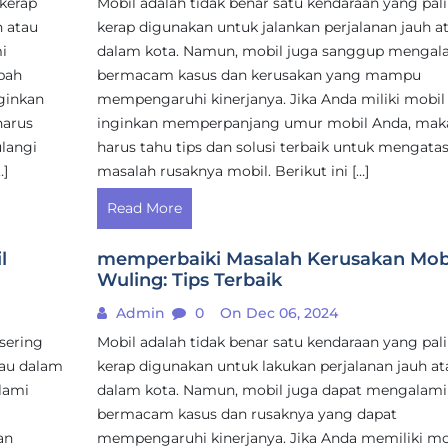
 kerap
Mobil adalah tidak benar satu kendaraan yang pal
h atau
kerap digunakan untuk jalankan perjalanan jauh a
i
dalam kota. Namun, mobil juga sanggup mengal
bah
bermacam kasus dan kerusakan yang mampu
ginkan
mempengaruhi kinerjanya. Jika Anda miliki mobil
harus
inginkan memperpanjang umur mobil Anda, mak
langi
harus tahu tips dan solusi terbaik untuk mengatas
…]
masalah rusaknya mobil. Berikut ini […]
Read More
l
memperbaiki Masalah Kerusakan Mob
Wuling: Tips Terbaik
Admin
0
On Dec 06, 2024
sering
Mobil adalah tidak benar satu kendaraan yang pal
tau dalam
kerap digunakan untuk lakukan perjalanan jauh at
lami
dalam kota. Namun, mobil juga dapat mengalami
bermacam kasus dan rusaknya yang dapat
an
mempengaruhi kinerjanya. Jika Anda memiliki mo