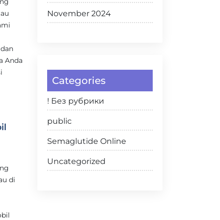
ing
tau
November 2024
ami
 dan
a Anda
i
Categories
! Без рубрики
public
il
Semaglutide Online
Uncategorized
ing
au di
bil