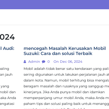
024
 Audi:
mencegah Masalah Kerusakan Mobil
Suzuki: Cara dan solusi Terbaik
Admin
0
On Dec 06, 2024
paling
Mobil adalah tidak benar satu kendaraan yang pal
an jauh
sering digunakan untuk lakukan perjalanan jauh a
dalam kota. Namun, mobil terhitung bisa mengal
 yang
beragam masalah dan rusaknya yang sanggup m
mobil dan
kinerjanya. Jika Anda punya mobil dan idamkan
maka Anda
memperpanjang umur mobil Anda, maka Anda me
mengatasi
paham tips dan solusi paling baik untuk menangg