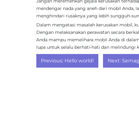
Jangan meremehkan gejala kerusakan terhadap 
mendengar nada yang aneh dari mobil Anda, la
menghindari rusaknya yang lebih sungguh-su
Dalam mengatasi masalah kerusakan mobil, kun
Dengan melaksanakan perawatan secara berkala 
Anda mampu memelihara mobil Anda di dalam
lupa untuk selalu berhati-hati dan melindung
Post
Previous:
Hello world!
Next:
Semagl
navigation