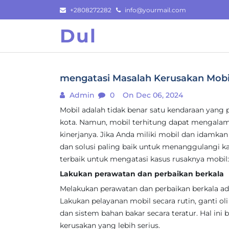
Skip
+2808272282
info@yourmail.com
to
Dul
content
mengatasi Masalah Kerusakan Mobil 
Admin
0
On Dec 06, 2024
Mobil adalah tidak benar satu kendaraan yang p
kota. Namun, mobil terhitung dapat mengala
kinerjanya. Jika Anda miliki mobil dan idam
dan solusi paling baik untuk menanggulangi kasu
terbaik untuk mengatasi kasus rusaknya mobil:
Lakukan perawatan dan perbaikan berkala
Melakukan perawatan dan perbaikan berkala ad
Lakukan pelayanan mobil secara rutin, ganti oli 
dan sistem bahan bakar secara teratur. Hal ini
kerusakan yang lebih serius.