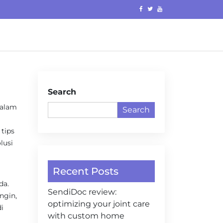
Search
dalam
Search
tips
lusi
Recent Posts
da.
SendiDoc review:
ingin,
optimizing your joint care
i
with custom home