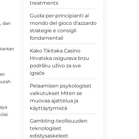
treatments
Guida per principianti al
mondo del gioco d'azzardo
, dan
strategie e consigli
fondamentali
iarkan
Kako Tikitaka Casino
Hrvatska osigurava brzu
podršku uživo za sve
igrače
kan
murah
Pelaamisen psykologiset
vaikutukset Miten se
muovaa ajattelua ja
caya
käyttäytymistä
liki
Gambling-teollisuuden
teknologiset
edistysaskeleet