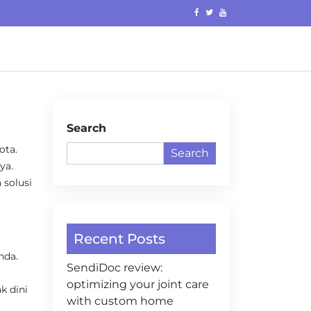
Search
ota.
Search
ya.
 solusi
Recent Posts
nda.
SendiDoc review:
optimizing your joint care
k dini
with custom home