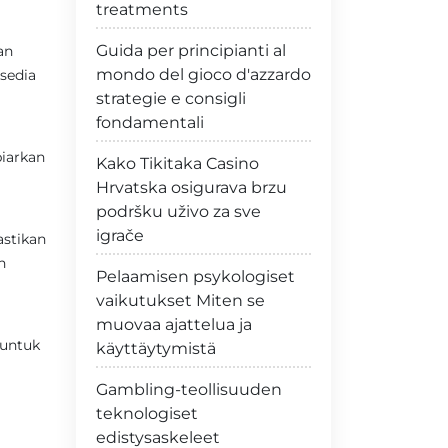
treatments
Guida per principianti al
an
mondo del gioco d'azzardo
sedia
strategie e consigli
fondamentali
iarkan
Kako Tikitaka Casino
Hrvatska osigurava brzu
podršku uživo za sve
igrače
astikan
n
Pelaamisen psykologiset
vaikutukset Miten se
muovaa ajattelua ja
 untuk
käyttäytymistä
Gambling-teollisuuden
teknologiset
edistysaskeleet