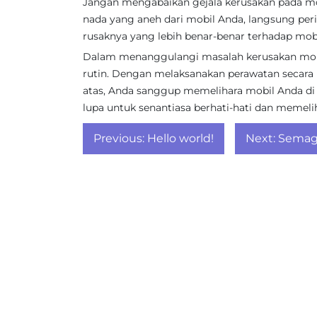
Jangan mengabaikan gejala kerusakan pada mo
nada yang aneh dari mobil Anda, langsung peri
rusaknya yang lebih benar-benar terhadap mob
Dalam menanggulangi masalah kerusakan mobil
rutin. Dengan melaksanakan perawatan secara b
atas, Anda sanggup memelihara mobil Anda d
lupa untuk senantiasa berhati-hati dan memel
Post
Previous:
Hello world!
Next:
Semagl
navigation