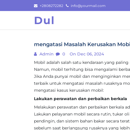
Skip
+2808272282
info@yourmail.com
to
Dul
content
mengatasi Masalah Kerusakan Mobil 
Admin
0
On Dec 06, 2024
Mobil adalah salah satu kendaraan yang paling 
Namun, mobil terhitung bisa mengalami berba
Jika Anda punyai mobil dan menginginkan mem
terbaik untuk mengatasi masalah rusaknya mobil
mengatasi kasus kerusakan mobil:
Lakukan perawatan dan perbaikan berkala
Melakukan perawatan dan perbaikan berkala ad
Lakukan pelayanan mobil secara rutin, tukar oli 
pendingin, dan sistem bahan bakar secara tera
sebelum saat berlangsung rusaknya yang lebih 