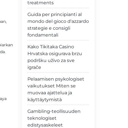
treatments
Guida per principianti al
mondo del gioco d'azzardo
ban,
strategie e consigli
fondamentali
iarkan
Kako Tikitaka Casino
da.
Hrvatska osigurava brzu
podršku uživo za sve
igrače
Pelaamisen psykologiset
vaikutukset Miten se
muovaa ajattelua ja
caya
käyttäytymistä
Gambling-teollisuuden
teknologiset
edistysaskeleet